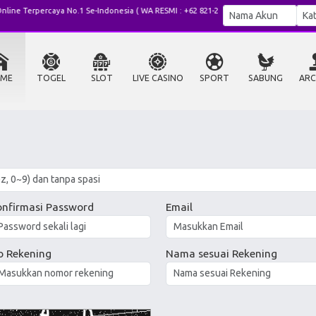
Terpercaya No.1 Se-Indonesia ( WA RESMI : +62 821-2910-9927 ) | Minimal Deposit 
ME
TOGEL
SLOT
LIVE CASINO
SPORT
SABUNG
ARC
onfirmasi Password
Email
o Rekening
Nama sesuai Rekening