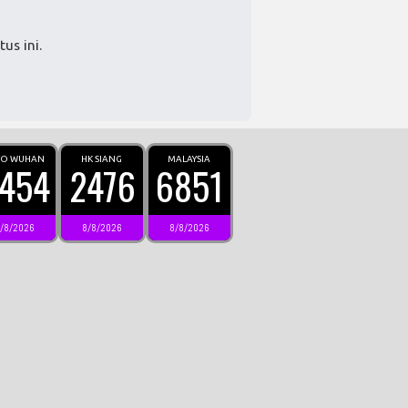
us ini.
TO WUHAN
HK SIANG
MALAYSIA
454
2476
6851
/8/2026
8/8/2026
8/8/2026