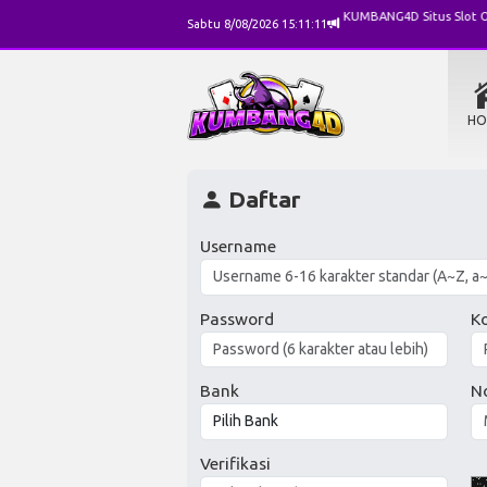
Welcome To KUMBANG4D Situs Slot Online 
Sabtu 8/08/2026 15:11:11
HO
Daftar
Username
Password
K
Bank
N
Verifikasi