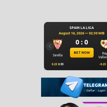
UEFA CHAMPIONS LEAGUE QUALIFIERS
UE
WIB
August 12, 2026 — 02:00 WIB
0 : 0
Previous
BET NOW
S
Getafe
Lyon
Sparta Praha
0.00
-0.72
1
0.86
-1
0.96
TELEGRA
Daftar
Login