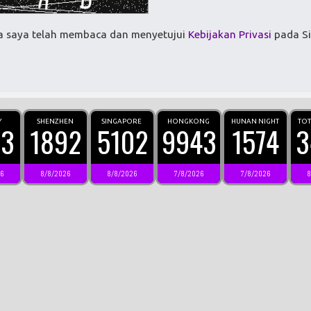
a saya telah membaca dan menyetujui
Kebijakan Privasi
pada Sit
Y
SHENZHEN
SINGAPORE
HONGKONG
HUNAN NIGHT
TO
13
1892
5102
9943
1574
3
26
8/8/2026
8/8/2026
7/8/2026
7/8/2026
8